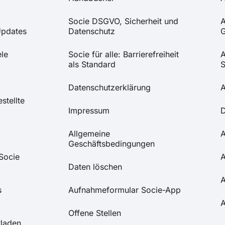
Socie DSGVO, Sicherheit und
A
Updates
Datenschutz
G
le
Socie für alle: Barrierefreiheit
A
als Standard
S
Datenschutzerklärung
A
stellte
Impressum
D
Allgemeine
A
Geschäftsbedingungen
Socie
A
Daten löschen
A
s
Aufnahmeformular Socie-App
A
Offene Stellen
rladen