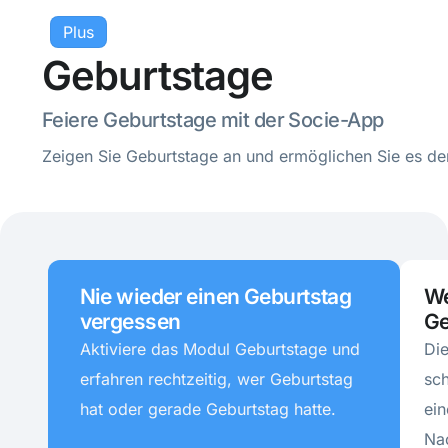
Plus
Geburtstage
Feiere Geburtstage mit der Socie-App
Zeigen Sie Geburtstage an und ermöglichen Sie es den
Nie wieder einen Geburtstag
We
vergessen
Ge
Aktiviere das Modul Geburtstage und
Di
erfahren rechtzeitig, wer Geburtstag
sch
hat oder gerade Geburtstag hatte.
ein
Nac