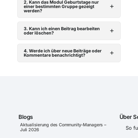
2. Kann das Modul Geburtstage nur
einer bestimmten Gruppe gezeigt
werden?
3. Kann ich einen Beitrag bearbeiten
oder löschen?
4. Werde ich über neue Beiträge oder
Kommentare benachrichtigt?
Blogs
Über S
Aktualisierung des Community-Managers –
So fu
Juli 2026