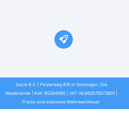
Socie B.V. | Peizerweg 87A in Groningen, Die
Niederlande | KvK: 85294985 | VAT: NL863575572B01 |
Preise sind exklusive Mehrwertsteuer