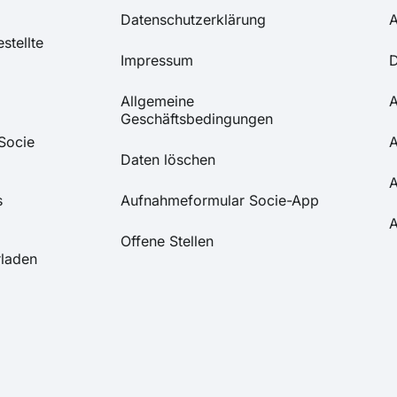
Datenschutzerklärung
A
stellte
Impressum
D
Allgemeine
A
Geschäftsbedingungen
Socie
A
Daten löschen
A
s
Aufnahmeformular Socie-App
A
Offene Stellen
rladen