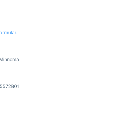
ormular
.
 Minnema
75572B01