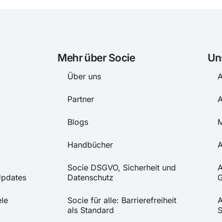
Mehr über Socie
Un
Über uns
A
Partner
A
Blogs
M
Handbücher
A
Socie DSGVO, Sicherheit und
A
Updates
Datenschutz
G
le
Socie für alle: Barrierefreiheit
A
als Standard
S