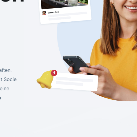
ften,
t Socie
eine
n